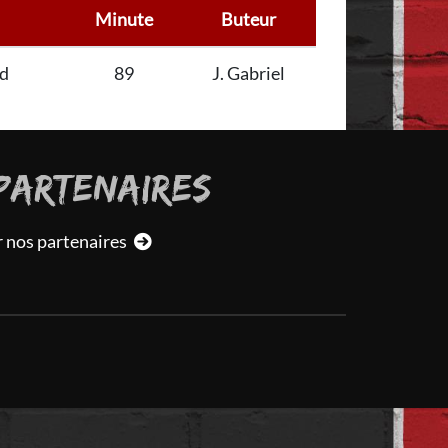
Minute
Buteur
ed
89
J. Gabriel
PARTENAIRES
r nos partenaires