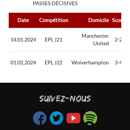
PASSES DÉCISIVES
Date
Compétition
Domicile
Score
Manchester
14.01.2024
EPL J21
2-2
United
01.02.2024
EPL J22
Wolverhampton
3-4
SUIVEZ-NOUS