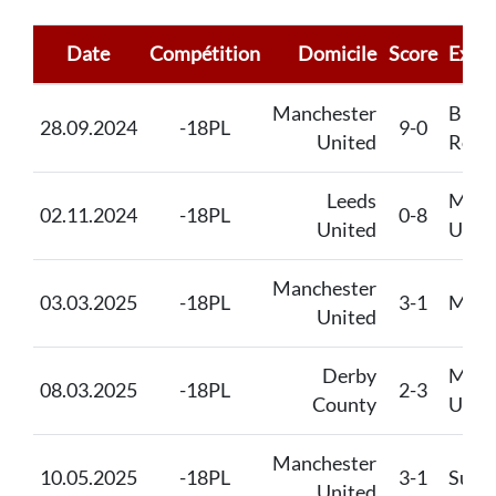
Date
Compétition
Domicile
Score
Extér
Manchester
Blac
28.09.2024
-18PL
9-0
United
Rove
Leeds
Manc
02.11.2024
-18PL
0-8
United
Unit
Manchester
03.03.2025
-18PL
3-1
Midd
United
Derby
Manc
08.03.2025
-18PL
2-3
County
Unit
Manchester
10.05.2025
-18PL
3-1
Sund
United