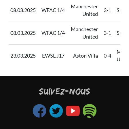
Manchester
08.03.2025
WFAC 1/4
3-1
Sund
United
Manchester
08.03.2025
WFAC 1/4
3-1
Sund
United
Manc
23.03.2025
EWSL J17
Aston Villa
0-4
Unit
SUIVEZ-NOUS