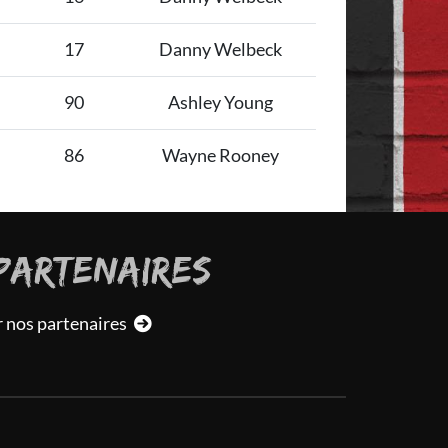
17
Danny Welbeck
90
Ashley Young
86
Wayne Rooney
PARTENAIRES
r nos partenaires