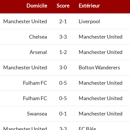
Domicile
Score
Extérieur
Manchester United
2-1
Liverpool
Chelsea
3-3
Manchester United
Arsenal
1-2
Manchester United
Manchester United
3-0
Bolton Wanderers
Fulham FC
0-5
Manchester United
Fulham FC
0-5
Manchester United
Swansea
0-1
Manchester United
Manchester United
3-3
FC Bâle