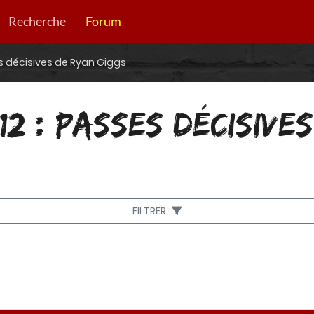
Recherche
Forum
es décisives de Ryan Giggs
12 : PASSES DÉCISIVE
FILTRER