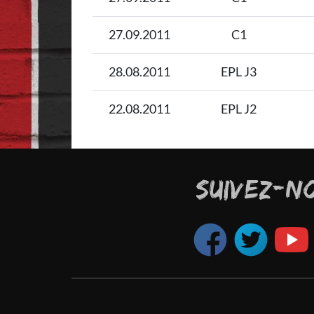
27.09.2011
C1
28.08.2011
EPL J3
22.08.2011
EPL J2
SUIVEZ-N