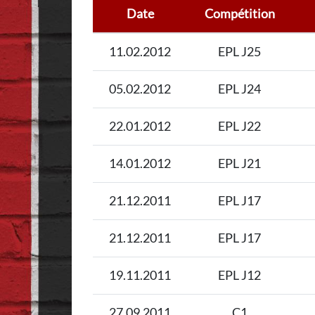
Date
Compétition
11.02.2012
EPL J25
05.02.2012
EPL J24
22.01.2012
EPL J22
14.01.2012
EPL J21
21.12.2011
EPL J17
21.12.2011
EPL J17
19.11.2011
EPL J12
27.09.2011
C1