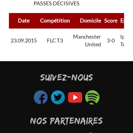
PASSES DÉCISIVES
Date
Compétition
Domicile
Score
Extér
Manchester
Ipsw
23.09.2015
FLC T3
3-0
United
Tow
SUIVEZ-NOUS
NOS PARTENAIRES