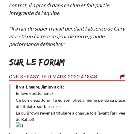
contrat, il a grandi dans ce club et fait partie
intégrante de l'équipe.
"Il a fait du super travail pendant l'absence de Gary
et a été un facteur majeur de notre grande
performance défensive."
SUR LE FORUM
ONE SHEASY, LE 9 MARS 2020 À 16:48
JIM
à...
Il y a 1 heure, Jiminy a dit :
Enlè
Enlève « nettement » !
Ce b
Ce bon vieux John il a eu son lot et à même perdu sa place
plac
de titulaire sur blessure !
La 
La ou Brown revenait titulaire à chaque fois (avant l’arrivée
l’ar
de Rafael)