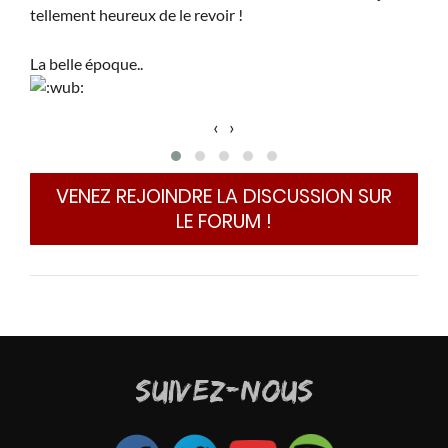
tellement heureux de le revoir !
new 
"He
La belle époque..
exp
trop
‹
›
VENEZ REJOINDRE LA DISCUSSION SUR
LE FORUM !
SUIVEZ-NOUS