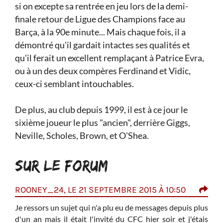
si on excepte sa rentrée en jeu lors de la demi-
finale retour de Ligue des Champions face au
Barça, à la 90e minute... Mais chaque fois, il a
démontré qu'il gardait intactes ses qualités et
qu'il ferait un excellent remplaçant à Patrice Evra,
ou à un des deux compères Ferdinand et Vidic,
ceux-ci semblant intouchables.
De plus, au club depuis 1999, il est à ce jour le
sixième joueur le plus "ancien", derrière Giggs,
Neville, Scholes, Brown, et O'Shea.
SUR LE FORUM
ROONEY_24, LE 21 SEPTEMBRE 2015 À 10:50
OLE
23:
ôt le
Je ressors un sujet qui n'a plu eu de messages depuis plus
d'un an mais il était l'invité du CFC hier soir et j'étais
Form