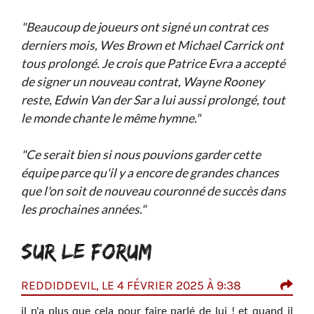
"Beaucoup de joueurs ont signé un contrat ces
derniers mois, Wes Brown et Michael Carrick ont
tous prolongé. Je crois que Patrice Evra a accepté
de signer un nouveau contrat, Wayne Rooney
reste, Edwin Van der Sar a lui aussi prolongé, tout
le monde chante le même hymne."
"Ce serait bien si nous pouvions garder cette
équipe parce qu'il y a encore de grandes chances
que l'on soit de nouveau couronné de succès dans
les prochaines années."
SUR LE FORUM
REDDIDDEVIL, LE 4 FÉVRIER 2025 À 9:38
TAR
000,
il n'a plus que cela pour faire parlé de lui ! et quand il
i