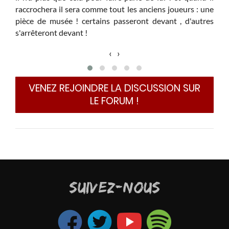
I
raccrochera il sera comme tout les anciens joueurs : une
I
pièce de musée ! certains passeront devant , d'autres
qu´il
p
s'arrêteront devant !
c´est
V
c
‹
›
e
B
m
VENEZ REJOINDRE LA DISCUSSION SUR
M
LE FORUM !
p
q
C
l
l
e
s
SUIVEZ-NOUS
g
El ch