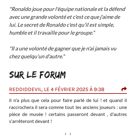
"Ronaldo joue pour l'équipe nationale et la défend
avec une grande volonté et c'est ce que j'aime de
lui. Le secret de Ronaldo c'est qu'il est simple,
humble et il travaille pour le groupe."
"Il a une volonté de gagner que je n'ai jamais vu
chez quelqu'un d'autre."
SUR LE FORUM
REDDIDDEVIL, LE 4 FÉVRIER 2025 À 9:38
TAR
000,
il n'a plus que cela pour faire parlé de lui ! et quand il
i
I
raccrochera il sera comme tout les anciens joueurs : une
I
pièce de musée ! certains passeront devant , d'autres
qu´il
p
s'arrêteront devant !
c´est
V
c
‹
›