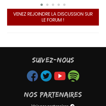
e
B
m
VENEZ REJOINDRE LA DISCUSSION SUR
M
LE FORUM !
p
q
C
l
l
e
s
SUIVEZ-NOUS
g
El ch
Mais
genr
d'ai
NOS PARTENAIRES
Mais
dire.