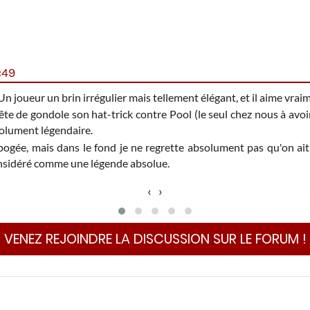
:49
n joueur un brin irrégulier mais tellement élégant, et il aime vraim
ête de gondole son hat-trick contre Pool (le seul chez nous à avoi
solument légendaire.
apogée, mais dans le fond je ne regrette absolument pas qu'on ait 
onsidéré comme une légende absolue.
‹
›
VENEZ REJOINDRE LA DISCUSSION SUR LE FORUM !