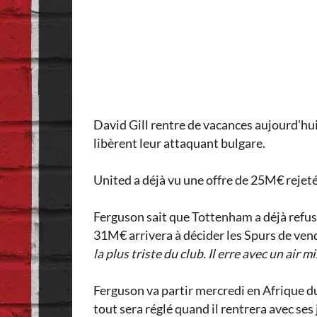
David Gill rentre de vacances aujourd'hui
libèrent leur attaquant bulgare.
United a déjà vu une offre de 25M€ rejetée
Ferguson sait que Tottenham a déjà refusé
31M€ arrivera à décider les Spurs de ven
la plus triste du club. Il erre avec un air m
Ferguson va partir mercredi en Afrique du
tout sera réglé quand il rentrera avec ses