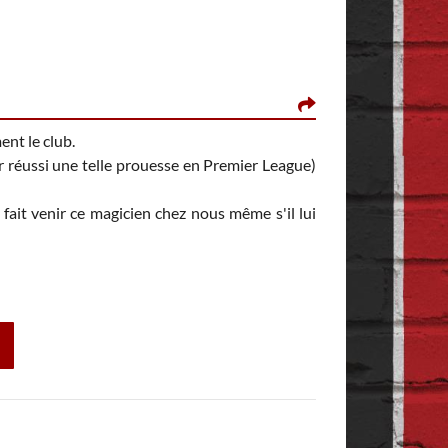
CUNS, LE 6 NOV
ent le club.
Il y a 15 heures, f
r réussi une telle prouesse en Premier League)
fait venir ce magicien chez nous même s'il lui
❤️
❤️
❤️
Ce mec c'est l'éléga