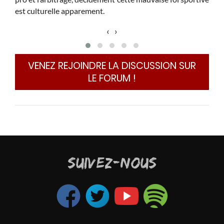
é en
est culturelle apparement.
‹
›
e, le
 tout
VENEZ REJOINDRE LA DISCUSSION SUR
conde
LE FORUM !
 par
qu'un
pe du
 pour
ussi
SUIVEZ-NOUS
as la
er la