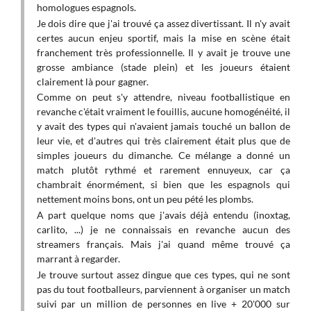
homologues espagnols.
leur
Je dois dire que j'ai trouvé ça assez divertissant. Il n'y avait
Je d
certes aucun enjeu sportif, mais la mise en scène était
 Pays
avai
franchement très professionnelle. Il y avait je trouve une
étai
grosse ambiance (stade plein) et les joueurs étaient
trou
clairement là pour gagner.
ué de
étai
Comme on peut s'y attendre, niveau footballistique en
revanche c'était vraiment le fouillis, aucune homogénéité, il
Comm
y avait des types qui n'avaient jamais touché un ballon de
rev
 ont
leur vie, et d'autres qui très clairement était plus que de
homo
simples joueurs du dimanche. Ce mélange a donné un
tou
match plutôt rythmé et rarement ennuyeux, car ça
cla
chambrait énormément, si bien que les espagnols qui
dim
nettement moins bons, ont un peu pété les plombs.
et r
A part quelque noms que j'avais déjà entendu (inoxtag,
is le
bien
carlito, ...) je ne connaissais en revanche aucun des
rsque
peu 
streamers français. Mais j'ai quand même trouvé ça
. par
A pa
marrant à regarder.
rtens
carl
Je trouve surtout assez dingue que ces types, qui ne sont
e ces
str
pas du tout footballeurs, parviennent à organiser un match
suivi par un million de personnes en live + 20'000 sur
marr