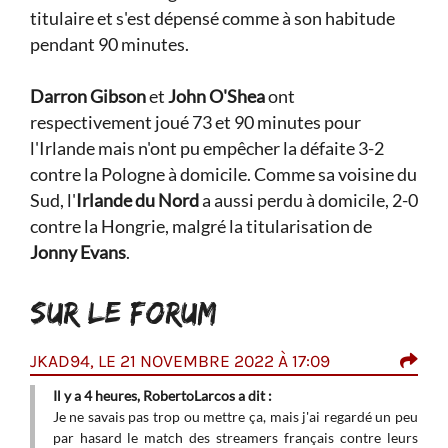
titulaire et s'est dépensé comme à son habitude
pendant 90 minutes.
Darron Gibson
et
John O'Shea
ont
respectivement joué 73 et 90 minutes pour
l'Irlande mais n'ont pu empêcher la défaite 3-2
contre la Pologne à domicile. Comme sa voisine du
Sud, l'
Irlande du Nord
a aussi perdu à domicile, 2-0
contre la Hongrie, malgré la titularisation de
Jonny Evans
.
SUR LE FORUM
JKAD94, LE 21 NOVEMBRE 2022 À 17:09
ROB
12:
c les
Il y a 4 heures, RobertoLarcos a dit :
Je ne savais pas trop ou mettre ça, mais j'ai regardé un peu
de la
Je n
par hasard le match des streamers français contre leurs
peu 