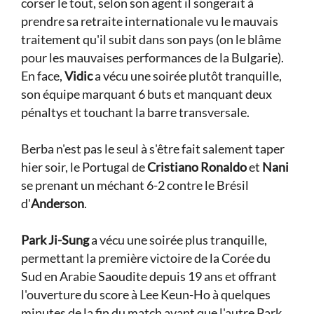
corser le tout, selon son agent il songerait à
prendre sa retraite internationale vu le mauvais
traitement qu'il subit dans son pays (on le blâme
pour les mauvaises performances de la Bulgarie).
En face,
Vidic
a vécu une soirée plutôt tranquille,
son équipe marquant 6 buts et manquant deux
pénaltys et touchant la barre transversale.
Berba n'est pas le seul à s'être fait salement taper
hier soir, le Portugal de
Cristiano Ronaldo
et
Nani
se prenant un méchant 6-2 contre le Brésil
d'
Anderson
.
Park Ji-Sung
a vécu une soirée plus tranquille,
permettant la première victoire de la Corée du
Sud en Arabie Saoudite depuis 19 ans et offrant
l'ouverture du score à Lee Keun-Ho à quelques
minutes de la fin du match avant que l'autre Park,