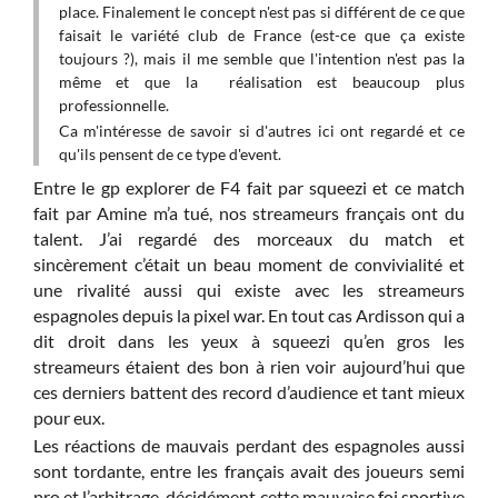
place. Finalement le concept n'est pas si différent de ce que
Je t
he...
faisait le variété club de France (est-ce que ça existe
pas 
toujours ?), mais il me semble que l'intention n'est pas la
matc
même et que la réalisation est beaucoup plus
é par
sur 
professionnelle.
ement
ce q
Ca m'intéresse de savoir si d'autres ici ont regardé et ce
u
exis
qu'ils pensent de ce type d'event.
remis
pas
Entre le gp explorer de F4 fait par squeezi et ce match
prof
passé
fait par Amine m’a tué, nos streameurs français ont du
Ca m
huayi
talent. J’ai regardé des morceaux du match et
qu'i
sincèrement c’était un beau moment de convivialité et
el en
une rivalité aussi qui existe avec les streameurs
espagnoles depuis la pixel war. En tout cas Ardisson qui a
dit droit dans les yeux à squeezi qu’en gros les
streameurs étaient des bon à rien voir aujourd’hui que
ces derniers battent des record d’audience et tant mieux
pour eux.
Les réactions de mauvais perdant des espagnoles aussi
sont tordante, entre les français avait des joueurs semi
pro et l’arbitrage, décidément cette mauvaise foi sportive