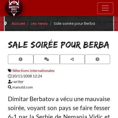
Accueil
Les news
Sale soirée pour Berba
SALE SOIRÉE POUR BERBA
Sélections internationales
20/11/2008 12:24
writer
manutd.com
Dimitar Berbatov a vécu une mauvaise
soirée, voyant son pays se faire fesser
6-1 par la Serbie de Nemanja Vidic et