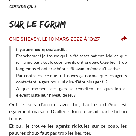
comme ça. »
SUR LE FORUM
ONE SHEASY, LE 10 MARS 2022 À 13:27
OAZ
il y a une heure, oaziz a dit :
Fran
Franchement je trouve qu'il a été assez patient. Moi ce que
que 
et de
je n'aime pas c'est le copinage ils ont protégé OGS bien trop
bie
longtemps et ont craché sur RR avant même qu'il arrive.
qu'il
Par contre est ce que tu trouves ça normal que les agents
Par 
contactent le gars pour lui dire d'être plus gentil?
cont
A quel moment ces gars se remettent en question et
A q
élèvent juste leur niveau de jeu?
élèv
Oui je suis d'accord avec toi, l'autre extrême est
également malsain. D'ailleurs Rio en faisait partie fut un
temps.
Et oui, je trouve les agents ridicules sur ce coup, les
pauvres choux faut pas trop les heurter.