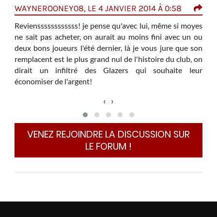
WAYNEROONEY08, LE 4 JANVIER 2014 À 0:58
FR
201
 être
Revienssssssssssss! je pense qu'avec lui, même si moyes
ne sait pas acheter, on aurait au moins fini avec un ou
A ce
deux bons joueurs l'été dernier, là je vous jure que son
lors
remplacent est le plus grand nul de l'histoire du club, on
Son 
dirait un infiltré des Glazers qui souhaite leur
économiser de l'argent!
‹
›
VENEZ REJOINDRE LA DISCUSSION SUR
LE FORUM !