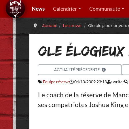
News
Calendrier
Communauté
Accueil
Les news
Ole élogieux envers
OLE ÉLOGIEUX
ACTUALITÉ PRÉCÉDENTE
Equipe réserve
04/10/2009 23:13
writer
Le coach de la réserve de Manch
ses compatriotes Joshua King 