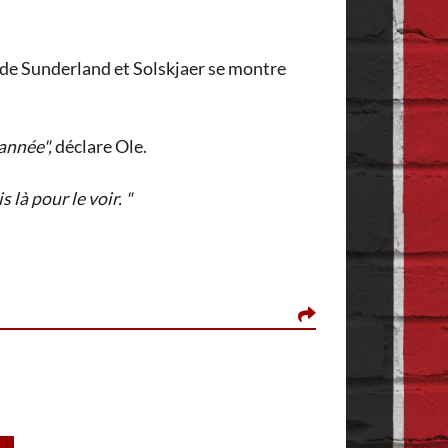
le de Sunderland et Solskjaer se montre
 année",
déclare Ole.
 là pour le voir. "
SOLERO, LE 28 JU
Shea Lacey le seul 
la baisse de niveau