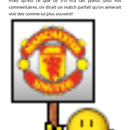
Mais qu'est ce que ce 3-0 m'a fait plaisir, plus vos
 fait
commentaires, on dirait un match parfait qu'on aimerait
rise.
voir des comme lui plus souvent!
 ces
lleur
l dit
 j'ai
ments
ettre
me si
e que
ch de
fait
re de
 Owen