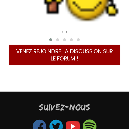
h qui
‹
›
VENEZ REJOINDRE LA DISCUSSION SUR
LE FORUM !
SUIVEZ-NOUS