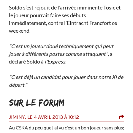
Soldo s’est réjouit de l'arrivée imminente Tosic et
le joueur pourrait faire ses débuts
immédiatement, contre l'Eintracht Francfort ce
weekend.
"C’est un joueur doué techniquement qui peut
jouer à différents postes comme attaquant"
, a
déclaré Soldo à
l'Express
.
"C’est déjà un candidat pour jouer dans notre XI de
départ."
SUR LE FORUM
JIMINY, LE 4 AVRIL 2013 À 10:12
COC
ec ce
Au CSKA du peu que j'ai vu c'est un bon joueur sans plus;
En t