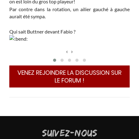
on est loin du gros top playeur!
de s
les 
Par contre dans la rotation, un ailier gauché à gauche
aurait été sympa.
Qui sait Buttner devant Fabio ?
‹
›
VENEZ REJOINDRE LA DISCUSSION SUR
LE FORUM !
SUIVEZ-NOUS