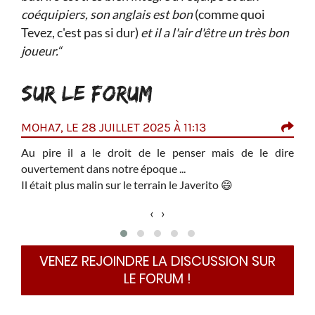
coéquipiers, son anglais est bon
(comme quoi
Tevez, c'est pas si dur)
et il a l'air d'être un très bon
joueur.“
SUR LE FORUM
24
MOHA7, LE 28 JUILLET 2025 À 11:13
ONE
ste à
Au pire il a le droit de le penser mais de le dire
Je n
ouvertement dans notre époque ...
plus
Il était plus malin sur le terrain le Javerito
😄
il 
je ne
d'in
‹
›
parl
Main
Aprè
VENEZ REJOINDRE LA DISCUSSION SUR
ordu
LE FORUM !