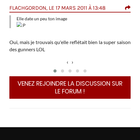
FLACHGORDON, LE 17 MARS 2011 À 13:48
LEO
les 2
Elle date un peu ton image
Elle
qu'on
Oui, mais je trouvais qu'elle reflétait bien la super saison
lance
des gunners LOL
‹
›
VENEZ REJOINDRE LA DISCUSSION SUR
LE FORUM !