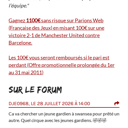
l’équipe."
Gagnez
1100€
sans risque sur Parions Web
(Française des Jeux) en misant 100€ sur une
victoire 2-1 de Manchester United contre
Barcelone.
Les 100€ vous seront remboursés si le pari est
perdant (Offre promotionnelle prolongée du 1er
au 31 mai 2011)
SUR LE FORUM
DJE0968, LE 28 JUILLET 2026 À 14:00
SOL
am en
Ca va chercher un jeune gardien à swansea pour prêté un
Shea
 sous
autre. Quel cirque avec les jeunes gardiens.
🤣
🤣
🤣
de j
seul