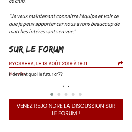
ce club."
"Je veux maintenant connaître l'équipe et voir ce
que je peux apporter car nous avons beaucoup de
matches intéressants en vue."
SUR LE FORUM
RYOSAEBA, LE 18 AOÛT 2019 À 19:11
KOB
8503/transfer-
Il devient quoi le futur cr7?
Pen
r-
vict
‹
›
VENEZ REJOINDRE LA DISCUSSION SUR
LE FORUM !