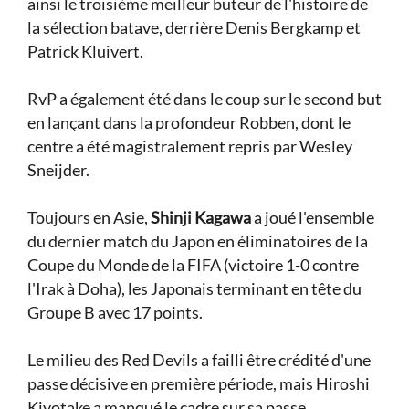
ainsi le troisième meilleur buteur de l'histoire de
la sélection batave, derrière Denis Bergkamp et
Patrick Kluivert.
RvP a également été dans le coup sur le second but
en lançant dans la profondeur Robben, dont le
centre a été magistralement repris par Wesley
Sneijder.
Toujours en Asie,
Shinji Kagawa
a joué l'ensemble
du dernier match du Japon en éliminatoires de la
Coupe du Monde de la FIFA (victoire 1-0 contre
l'Irak à Doha), les Japonais terminant en tête du
Groupe B avec 17 points.
Le milieu des Red Devils a failli être crédité d'une
passe décisive en première période, mais Hiroshi
Kiyotake a manqué le cadre sur sa passe