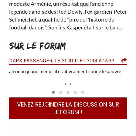
modeste Arménie, un résultat que l'ancienne
légende danoise des Red Devils, l'ex-gardien Peter
Schmeichel, a qualifié de "pire de l'histoire du
football danois". Son fils Kasper était sur le banc.
SUR LE FORUM
DARK PASSENGER, LE 21 JUILLET 2014 À 17:32
OLE
0:4
 2002
ah ouai quand même! il était vraiment sonné le pauvre
le et
Nico
‹
›
ur le
son 
fin
Kahn,
VENEZ REJOINDRE LA DISCUSSION SUR
ueurs
LE FORUM !
s trop
10 et
c'est
eux et