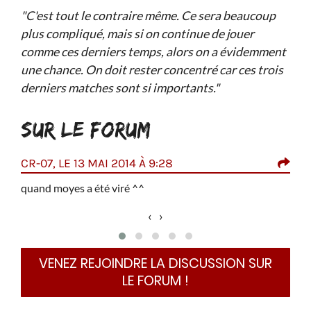
"C'est tout le contraire même. Ce sera beaucoup
plus compliqué, mais si on continue de jouer
comme ces derniers temps, alors on a évidemment
une chance. On doit rester concentré car ces trois
derniers matches sont si importants."
SUR LE FORUM
CR-07, LE 13 MAI 2014 À 9:28
KAM
quand moyes a été viré ^^
t
1
‹
›
e
c
 buts
s
quipe
VENEZ REJOINDRE LA DISCUSSION SUR
M
LE FORUM !
 non-
r
o