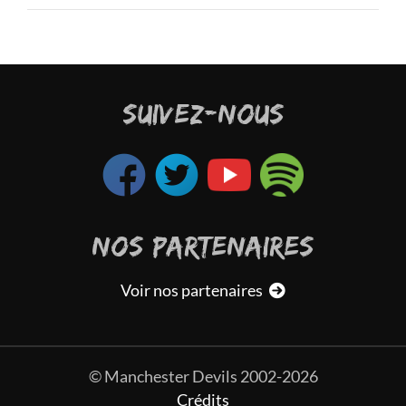
n
 dans
f
l
m
ouait
d
SUIVEZ-NOUS
était
tait
V
on la
l
e
t
a
NOS PARTENAIRES
m
p
Voir nos partenaires
s
p
s
© Manchester Devils 2002-2026
Quan
fina
Crédits