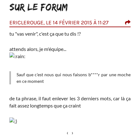
SUR LE FORUM
À
ERICLEROUGE, LE 14 FÉVRIER 2015 À 11:27
OLE
10:
tu "vas venir", c'est ça que tu dis !?
uipe
d
attends alors, je m'équipe...
m
ace à
Sauf que c'est nous qui nous faisons b****r par une moche
Enfi
en ce moment
de ta phrase, il faut enlever les 3 derniers mots, car là ça
fait assez longtemps que ça craint
‹
›