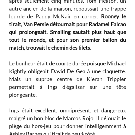
après seulement cinq minutes. Tom Heaton, un
autre ancien de la maison, repoussait une frappe
lourde de Paddy McNair en corner.
Rooney le
tirait, Van Persie détournait pour Radamel Falcao
qui prolongeait. Smalling sautait plus haut que
tout le monde, et pour son premier ballon du
match, trouvait le chemin des filets.
Le bonheur était de courte durée puisque Michael
Kightly obligeait David De Gea à une claquette.
Mais un suprbe centre de Kieran Trippier
permettait à Ings d'égaliser sur une tête
plongeante.
Ings était excellent, omniprésent, et dangereux
malgré un bon bloc de Marcos Rojo. Il déjouait le
piège du hors-jeu pour donner intelligemment à
Ashley Barnes qui tirait de peu à côté.