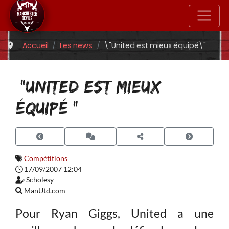
Accueil
Les news
\"United est mieux équipé\"
\"UNITED EST MIEUX
ÉQUIPÉ\"
Compétitions
17/09/2007 12:04
Scholesy
ManUtd.com
Pour Ryan Giggs, United a une