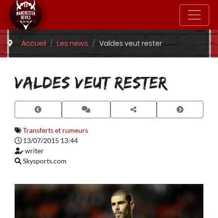
Accueil
Les news
Valdes veut rester
VALDES VEUT RESTER
Transferts et rumeurs
13/07/2015 13:44
writer
Skysports.com