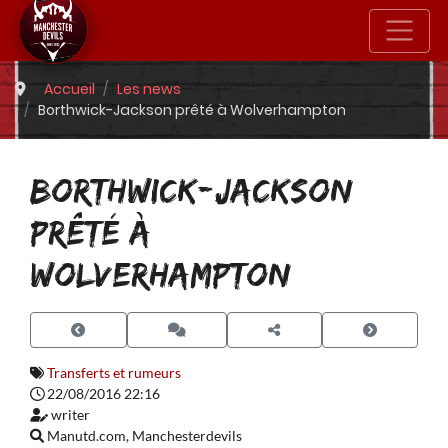
Accueil
Les news
Borthwick-Jackson prêté à Wolverhampton
BORTHWICK-JACKSON
PRÊTÉ À
WOLVERHAMPTON
Transferts et rumeurs
22/08/2016 22:16
writer
Manutd.com, Manchesterdevils