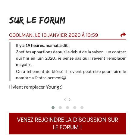
SUR LE FORUM
COOLMAN, LE 10 JANVIER 2020 À 13:59
RED
Il y a 19 heures, mamat a dit :
C es
3petites appartions depuis le debut de la saison , un contrat
qui fini en juin 2020.. je pense pas qu'il revient remplacer
mcguire.
On a tellement de bléssé il revient peut etre pour faire le
nombre a l'entrainement
😁
Il vient remplacer Young ;)
‹
›
VENEZ REJOINDRE LA DISCUSSION SUR
LE FORUM !