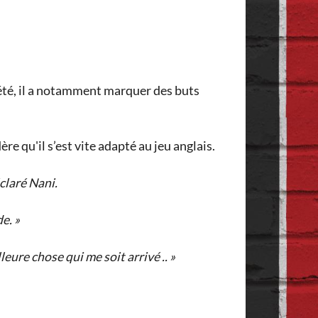
 été, il a notamment marquer des buts
re qu'il s’est vite adapté au jeu anglais.
éclaré Nani.
e. »
lleure chose qui me soit arrivé .. »