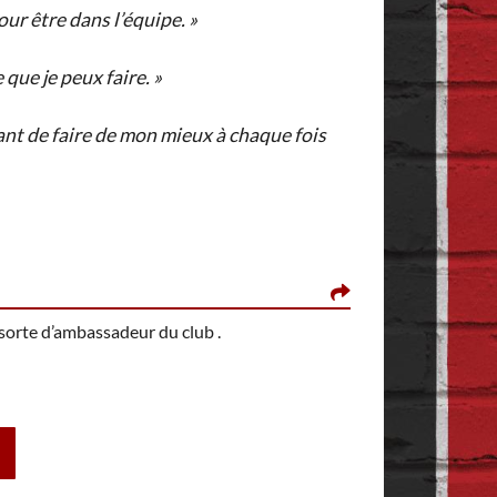
our être dans l’équipe. »
 que je peux faire. »
rtant de faire de mon mieux à chaque fois
MIDNATAKA, LE 2
e sorte d’ambassadeur du club .
Drôle de carrière 