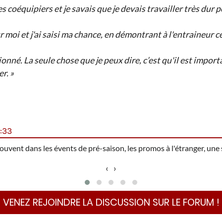
es coéquipiers et je savais que je devais travailler très dur p
r moi et j'ai saisi ma chance, en démontrant à l'entraineur ce
tionné. La seule chose que je peux dire, c’est qu'il est impo
r. »
:33
oi souvent dans les évents de pré-saison, les promos à l'étranger, un
‹
›
VENEZ REJOINDRE LA DISCUSSION SUR LE FORUM !