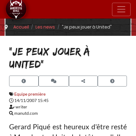
Accueil
Les news
"Je peux jouer à United"
"JE PEUX JOUER À
UNITED"
Equipe première
14/11/2007 15:45
writer
manutd.com
Gerard Piqué est heureux d'être resté