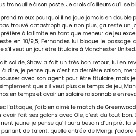
plus tranquille à son poste. Je crois d’ailleurs qu’il se
rend mieux pourquoi il ne joue jamais en double pi
pas trouvé catastrophique non plus, ça reste un jou
 préfère à la limite en tant que meneur de jeu exc
reste en 10/9,5, Fernandes lui bloque le passage 
 s’il veut un jour être titulaire à Manchester United
tait solide, Shaw a fait un très bon retour, lui en r
l à dire, je pense que c’est sa dernière saison, mer
ousser avec son agent pour être titulaire, mais je
 simplement que s’il veut plus de temps de jeu, Ma
 temps en temps et avoir un salaire raisonnable en re
 avec l’attaque, j’ai bien aimé le match de Greenwo
voir fait ses galons avec Ole, c’est du tout bon. Di
ement jeune, je pense qu’il aura besoin d’un prêt la
 parlant de talent, quelle entrée de Mengi, j’adore c