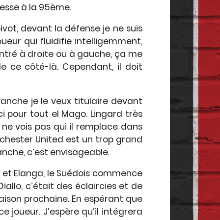
 blesse à la 95ème.
vot, devant la défense je ne suis
eur qui fluidifie intelligemment,
entré à droite ou à gauche, ça me
de ce côté-là. Cependant, il doit
.
evanche je le veux titulaire devant
ci pour tout el Mago. Lingard très
 ne vois pas qui il remplace dans
nchester United est un trop grand
vanche, c’est envisageable.
od et Elanga, le Suédois commence
allo, c’était des éclaircies et de
 saison prochaine. En espérant que
e joueur. J’espère qu’il intégrera