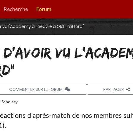
Recherche
Forum
r vu l'Academy à l’oeuvre à Old Trafford"
 D’AVOIR VU L'ACADE
RD"
COMMENTER SUR LE FORUM
PARTAGER
Scholesy
réactions d'après-match de nos membres sui
).