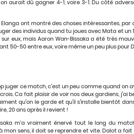
on aurait dû gagner 4-1, voire 3-1. Du côté advers
Elanga ont montré des choses intéressantes, par co
 juger des individus quand tu joues avec Mata et un 11
s sur eux, mais Aaron Wan-Bissaka a été très mau
ant 50-50 entre eux, voire même un peu plus pour D
trop juger ce match, c'est un peu comme quand on av
je crois. Ca fait plaisir de voir nos deux gardiens, j
raiment qu'on le garde et qu'il s'installe bientôt dan
re, 20 ans après il revient !
issaka m’a vraiment énervé tout le long du matc
on sens, il doit se reprendre et vite. Dalot a fai