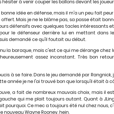
s hésiter à venir couper les ballons devant les joueu
e bonne idée en défense, mais il m'a un peu fait peu
t offert. Mais je ne le blâme pas, sa passe était bon
etours défensifs avec quelques tacles intéressants et 
our le défenseur derrière lui en mettant dans le
 suis demandé ce qu'il foutait au début.
nu la baraque, mais c'est ce qui me dérange chez lui.
malheureusement assez inconstant. Très bon retou
cis à se faire. Dans le jeu demandé par Rangnick, j
tte année je ne l'ai trouvé bon que lorsqu'il était à 
rouve, a fait de nombreux mauvais choix, mais il est
d gauche qui me plait toujours autant. Quant à JL
sait pourquoi. Ce mec a toujours été nul chez nous, c'
 le nouveau Wayne Rooney, hein.