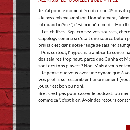
ALEXIS.B, LE 10 JUILLET 2026 À 11:02
Je n'ai pour le moment écouter que 45mns du p
- le pessimisme ambiant. Honnêtement, j'aime 
lui quand même ", c'est honnêtement ... Horribl
- Les chiffres. Svp, croisez vos sources, ch
Capology comme si c'était une source béton po
prix là c'est dans notre range de salaire", sauf q
- Puis surtout, l'hypocrisie ambiante concern
des salaires trop haut, parce que Cunha et Mbe
sont des tops players ? Non. Mais à vous entendre
- Je pense que vous avez une dynamique à vous
Vos profils se ressemblent énormément (vous ê
joueur est bon ou non).
Bref, c'est pas pour casser le podcast, ou mê
comme ça ", c'est bien. Avoir des retours constr