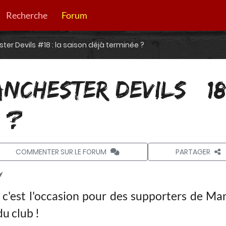
Recherche
Forum
er Devils #18 : la saison déjà terminée ?
NCHESTER DEVILS #18
 ?
COMMENTER SUR LE FORUM
PARTAGER
y
 c'est l'occasion pour des supporters de Ma
du club !