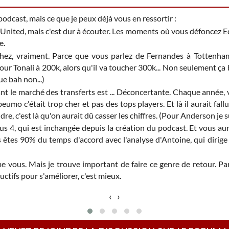
odcast, mais ce que je peux déjà vous en ressortir
:
United, mais c'est dur à écouter. Les moments où vous défoncez Ed
e.
erchez, vraiment. Parce que vous parlez de Fernandes à Tottenh
ur Tonali à 200k, alors qu'il va toucher 300k... Non seulement ça 
ue bah non...)
ant le marché des transferts est ... Déconcertante. Chaque année,
umo c'était trop cher et pas des tops players. Et là il aurait fall
, c'est là qu'on aurait dû casser les chiffres. (Pour Anderson je suis
 4, qui est inchangée depuis la création du podcast. Et vous au
tes 90% du temps d'accord avec l'analyse d'Antoine, qui dirige 
me vous. Mais je trouve important de faire ce genre de retour. Pa
uctifs pour s'améliorer, c'est mieux.
‹
›