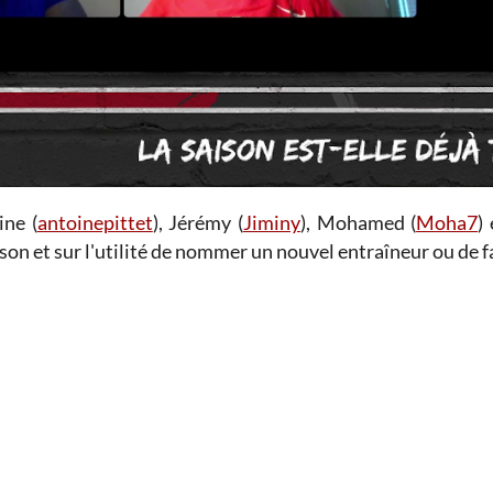
ine (
antoinepittet
), Jérémy (
Jiminy
), Mohamed (
Moha7
) 
aison et sur l'utilité de nommer un nouvel entraîneur ou de f