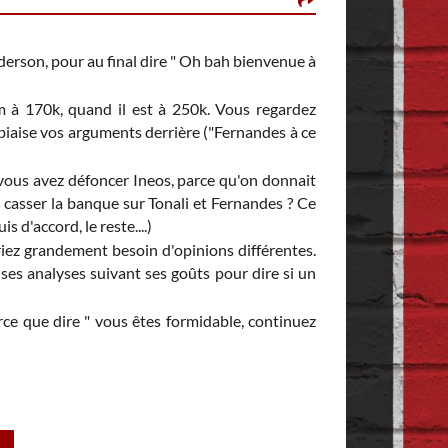
ROBIN MASTERS, 
Il y a 1 heure, Moh
Alors figure toi 
erson, pour au final dire " Oh bah bienvenue à
C'était écrit pou
am à 170k, quand il est à 250k. Vous regardez
Rien ne va plus.
🤣
biaise vos arguments derrière ("Fernandes à ce
 vous avez défoncer Ineos, parce qu'on donnait
u casser la banque sur Tonali et Fernandes ? Ce
 d'accord, le reste....)
riez grandement besoin d'opinions différentes.
ses analyses suivant ses goûts pour dire si un
rce que dire " vous êtes formidable, continuez