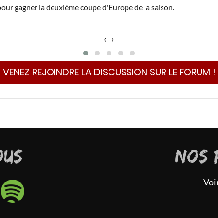
 pour gagner la deuxième coupe d'Europe de la saison.
‹
›
VENEZ REJOINDRE LA DISCUSSION SUR LE FORUM !
OUS
NOS 
Voi