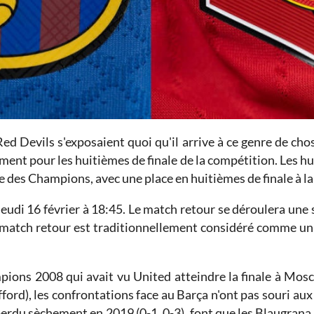
Red Devils s'exposaient quoi qu'il arrive à ce genre de chos
ment pour les huitièmes de finale de la compétition. Les hu
e des Champions, avec une place en huitièmes de finale à la 
eudi 16 février à 18:45. Le match retour se déroulera une s
au match retour est traditionnellement considéré comme un
ions 2008 qui avait vu United atteindre la finale à Mosc
ford), les confrontations face au Barça n'ont pas souri a
perdu sèchement en 2019 (0-1, 0-3), font que les Blaugrana