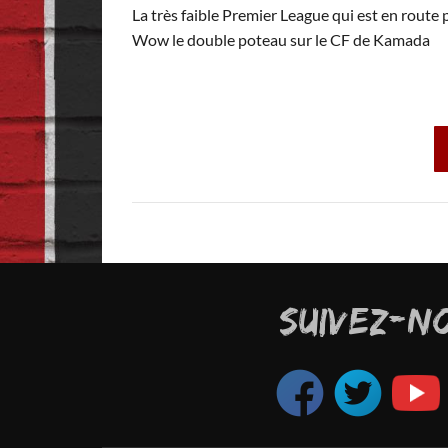
La très faible Premier League qui est en route
Wow le double poteau sur le CF de Kamada
SUIVEZ-N