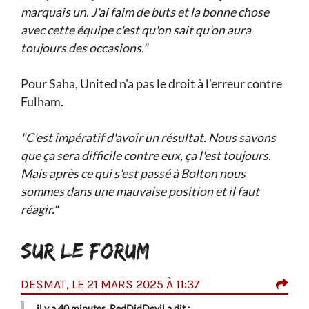
marquais un. J'ai faim de buts et la bonne chose
avec cette équipe c'est qu'on sait qu'on aura
toujours des occasions."
Pour Saha, United n'a pas le droit à l'erreur contre
Fulham.
"C'est impératif d'avoir un résultat. Nous savons
que ça sera difficile contre eux, ça l'est toujours.
Mais après ce qui s'est passé à Bolton nous
sommes dans une mauvaise position et il faut
réagir."
SUR LE FORUM
À
DESMAT, LE 21 MARS 2025 À 11:37
YAN
il y a 40 minutes, RedDidDevil a dit :