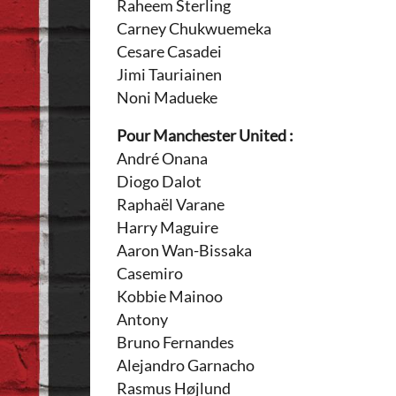
Raheem Sterling
Carney Chukwuemeka
Cesare Casadei
Jimi Tauriainen
Noni Madueke
Pour Manchester United :
André Onana
Diogo Dalot
Raphaël Varane
Harry Maguire
Aaron Wan-Bissaka
Casemiro
Kobbie Mainoo
Antony
Bruno Fernandes
Alejandro Garnacho
Rasmus Højlund