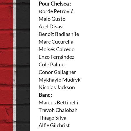
Pour Chelsea :
Đorđe Petrović
Malo Gusto
Axel Disasi
Benoît Badiashile
Marc Cucurella
Moisés Caicedo
Enzo Fernández
Cole Palmer
Conor Gallagher
Mykhaylo Mudryk
Nicolas Jackson
Banc :
Marcus Bettinelli
Trevoh Chalobah
Thiago Silva
Alfie Gilchrist