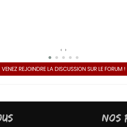
‹
›
VENEZ REJOINDRE LA DISCUSSION SUR LE FORUM !
OUS
NOS 