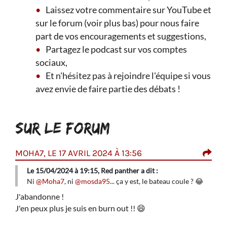
Laissez votre commentaire sur YouTube et
sur le forum (voir plus bas) pour nous faire
part de vos encouragements et suggestions,
Partagez le podcast sur vos comptes
sociaux,
Et n'hésitez pas à rejoindre l'équipe si vous
avez envie de faire partie des débats !
SUR LE FORUM
MOHA7, LE 17 AVRIL 2024 À 13:56
RED
 ?
😂
Le 15/04/2024 à 19:15, Red panther a dit :
Anto
Ni
@Moha7
, ni
@mosda95
... ça y est, le bateau coule ?
😂
plan
surc
J'abandonne !
chan
J'en peux plus je suis en burn out !!
😄
Magu