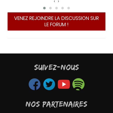
‹
›
infa
du b
Plu
VENEZ REJOINDRE LA DISCUSSION SUR
comp
LE FORUM !
fait
I
B
Murt
SUIVEZ-NOUS
NOS PARTENAIRES