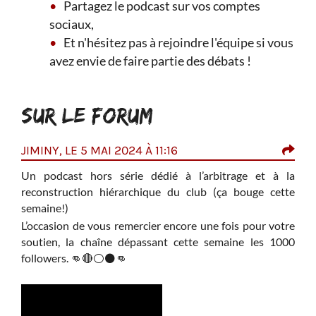
Partagez le podcast sur vos comptes
sociaux,
Et n'hésitez pas à rejoindre l'équipe si vous
avez envie de faire partie des débats !
SUR LE FORUM
JIMINY, LE 5 MAI 2024 À 11:16
JIM
à la
Un podcast hors série dédié à l’arbitrage et à la
Un 
ette
reconstruction hiérarchique du club (ça bouge cette
rec
semaine!)
sema
votre
L’occasion de vous remercier encore une fois pour votre
L’oc
1000
soutien, la chaîne dépassant cette semaine les 1000
sou
followers.
👊
🔴
⚪
⚫
👊
foll