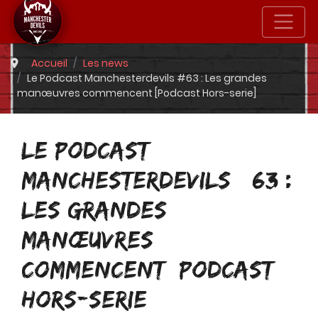
Accueil
Les news
Le Podcast Manchesterdevils #63 : Les grandes
manœuvres commencent [Podcast Hors-serie]
LE PODCAST
MANCHESTERDEVILS #63 :
LES GRANDES
MANŒUVRES
COMMENCENT [PODCAST
HORS-SERIE]