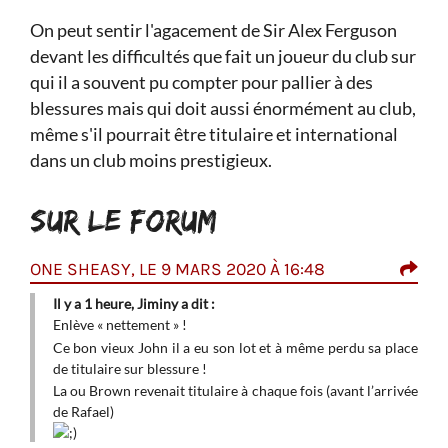
On peut sentir l'agacement de Sir Alex Ferguson
devant les difficultés que fait un joueur du club sur
qui il a souvent pu compter pour pallier à des
blessures mais qui doit aussi énormément au club,
même s'il pourrait être titulaire et international
dans un club moins prestigieux.
SUR LE FORUM
ONE SHEASY, LE 9 MARS 2020 À 16:48
JIM
à...
Il y a 1 heure, Jiminy a dit :
Enlè
Enlève « nettement » !
Ce b
Ce bon vieux John il a eu son lot et à même perdu sa place
plac
de titulaire sur blessure !
La 
La ou Brown revenait titulaire à chaque fois (avant l’arrivée
l’ar
de Rafael)