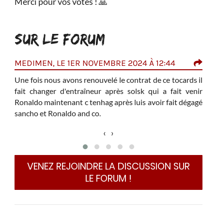
Merci pour vos votes ! 🙏
SUR LE FORUM
MEDIMEN, LE 1ER NOVEMBRE 2024 À 12:44
DES
Une fois nous avons renouvelé le contrat de ce tocards il
Brun
t pas
fait changer d'entraîneur après solsk qui a fait venir
lice
Ronaldo maintenant c tenhag après luis avoir fait dégagé
cart
 vrai
sancho et Ronaldo and co.
is ça
‹
›
auche
es km
VENEZ REJOINDRE LA DISCUSSION SUR
i eu
LE FORUM !
 des
nt ça
Bref,