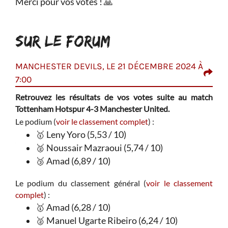
Merci pour vos votes ! 🙏
SUR LE FORUM
MANCHESTER DEVILS, LE 21 DÉCEMBRE 2024 À
ERI
7:00
am et
I
B
 aux
Retrouvez les résultats de vos votes suite au match
f
Tottenham Hotspur 4-3 Manchester United.
h, on
hein
Le podium (
voir le classement complet
) :
atch.
sur 
🥇 Leny Yoro (5,53 / 10)
pour
🥈 Noussair Mazraoui (5,74 / 10)
naise
🥉 Amad (6,89 / 10)
de et
Le podium du classement général (
voir le classement
complet
) :
🥇 Amad (6,28 / 10)
🥈 Manuel Ugarte Ribeiro (6,24 / 10)