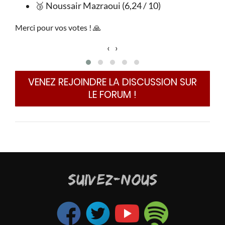
🥉 Noussair Mazraoui (6,24 / 10)
Merci pour vos votes ! 🙏
‹
›
VENEZ REJOINDRE LA DISCUSSION SUR
LE FORUM !
SUIVEZ-NOUS