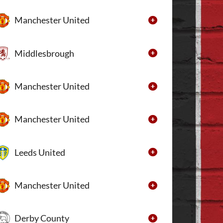
Manchester United
Middlesbrough
Manchester United
Manchester United
Leeds United
Manchester United
Derby County