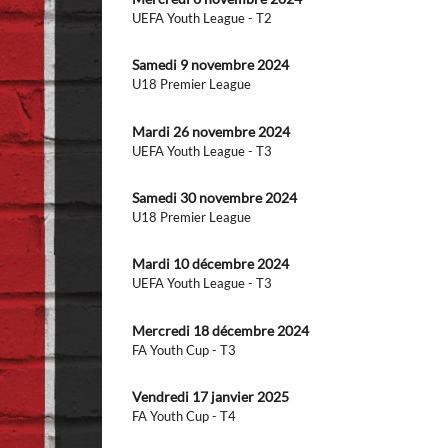
UEFA Youth League - T2
Samedi 9 novembre 2024
U18 Premier League
Mardi 26 novembre 2024
UEFA Youth League - T3
Samedi 30 novembre 2024
U18 Premier League
Mardi 10 décembre 2024
UEFA Youth League - T3
Mercredi 18 décembre 2024
FA Youth Cup - T3
Vendredi 17 janvier 2025
FA Youth Cup - T4