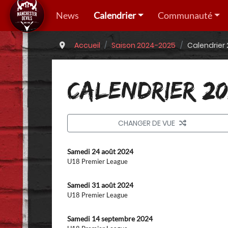
News
Calendrier
Communauté
Accueil
Saison 2024-2025
Calendrier 
CALENDRIER 20
CHANGER DE VUE
Samedi 24 août 2024
U18 Premier League
Samedi 31 août 2024
U18 Premier League
Samedi 14 septembre 2024