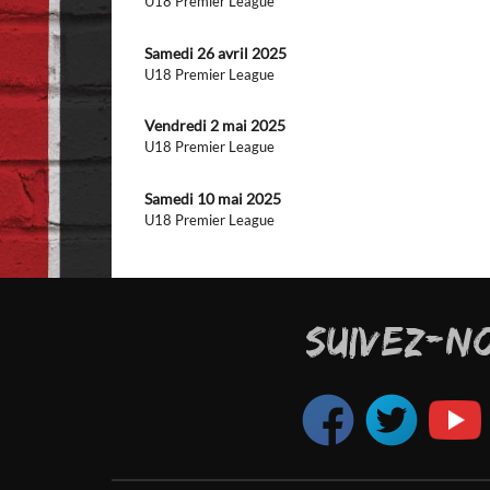
U18 Premier League
Samedi 26 avril 2025
U18 Premier League
Vendredi 2 mai 2025
U18 Premier League
Samedi 10 mai 2025
U18 Premier League
SUIVEZ-N