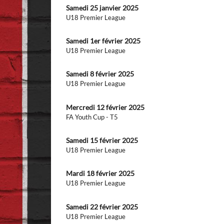
Samedi 25 janvier 2025
U18 Premier League
Samedi 1er février 2025
U18 Premier League
Samedi 8 février 2025
U18 Premier League
Mercredi 12 février 2025
FA Youth Cup - T5
Samedi 15 février 2025
U18 Premier League
Mardi 18 février 2025
U18 Premier League
Samedi 22 février 2025
U18 Premier League