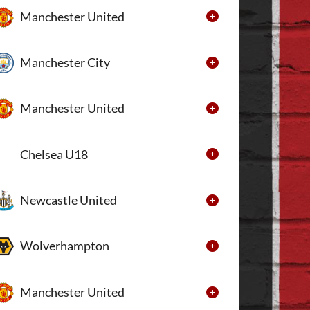
Manchester United
Manchester City
Manchester United
Chelsea U18
Newcastle United
Wolverhampton
Manchester United