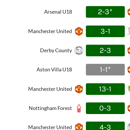
2-3*
Arsenal U18
3-1
Manchester United
2-3
Derby County
1-1*
Aston Villa U18
13-1
Manchester United
0-3
Nottingham Forest
4-3
Manchester United