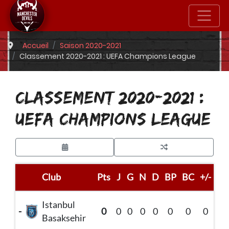
Accueil
Saison 2020-2021
Classement 2020-2021 : UEFA Champions League
CLASSEMENT 2020-2021 :
UEFA CHAMPIONS LEAGUE
Club
Pts
J
G
N
D
BP
BC
+/-
Istanbul
-
0
0
0
0
0
0
0
0
Basaksehir