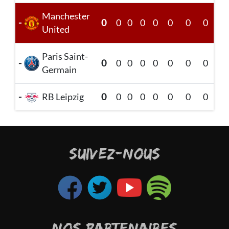
Manchester
-
0
0
0
0
0
0
0
0
United
Paris Saint-
-
0
0
0
0
0
0
0
0
Germain
-
RB Leipzig
0
0
0
0
0
0
0
0
SUIVEZ-NOUS
NOS PARTENAIRES