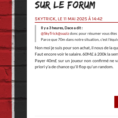
SUR LE FORUM
SKYTRICK, LE 11 MAI 2025 À 14:42
Il y a 3 heures, Dace a dit :
@SkyTrick
@oaziz
donc pour résumer vous êtes 
Parce que 70m dans notre situation, c'est l'équi
Non moi je suis pour son achat, il nous de la qua
Cunha est sensé être
Faut encore voir le salaire. 60M£ à 200k la se
Payer 40m£ sur un joueur non confirmé ne vau
priori y'a de chance qu'il flop qu'un random.
positions qu'on doit