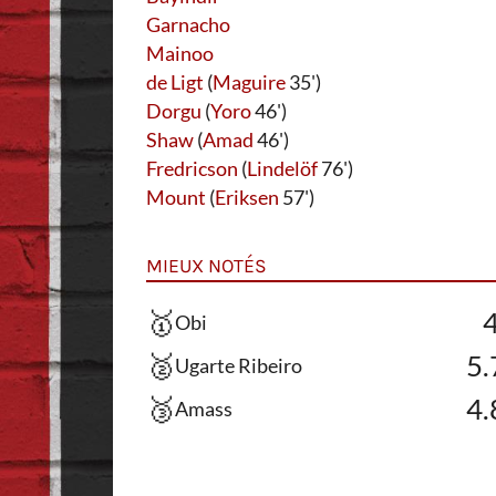
Garnacho
Mainoo
de Ligt
(
Maguire
35')
Dorgu
(
Yoro
46')
Shaw
(
Amad
46')
Fredricson
(
Lindelöf
76')
Mount
(
Eriksen
57')
MIEUX NOTÉS
🥇
4
Obi
🥈
5.
Ugarte Ribeiro
🥉
4.
Amass