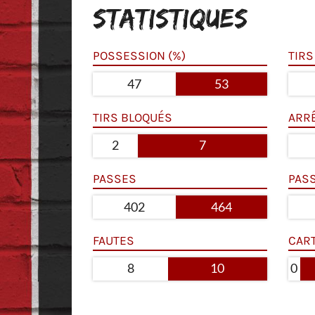
STATISTIQUES
POSSESSION (%)
TIRS
47
53
TIRS BLOQUÉS
ARR
2
7
PASSES
PAS
402
464
FAUTES
CAR
8
10
0