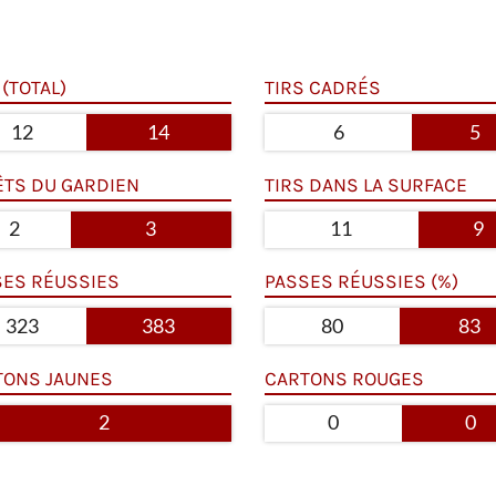
 (TOTAL)
TIRS CADRÉS
12
14
6
5
ÊTS DU GARDIEN
TIRS DANS LA SURFACE
2
3
11
9
SES RÉUSSIES
PASSES RÉUSSIES (%)
323
383
80
83
TONS JAUNES
CARTONS ROUGES
2
0
0