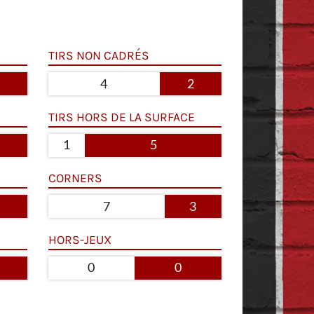
TIRS NON CADRÉS
4
2
TIRS HORS DE LA SURFACE
1
5
CORNERS
7
3
HORS-JEUX
0
0