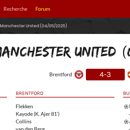
Recherche
Forum
- Manchester United (04/05/2025)
MANCHESTER UNITED (
4-3
Brentford
BRENTFORD
BU
Flekken
Kayode (K. Ajer 81')
Collins
van den Berg