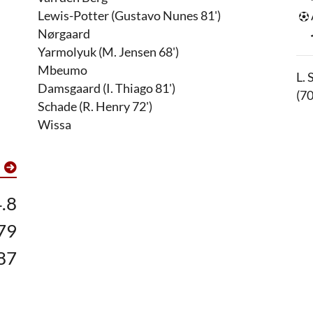
Lewis-Potter (Gustavo Nunes 81')
Nørgaard
Yarmolyuk (M. Jensen 68')
Mbeumo
L. 
Damsgaard (I. Thiago 81')
(70
Schade (R. Henry 72')
Wissa
.8
79
87