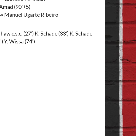
Amad (90'+5)
Manuel Ugarte Ribeiro
Shaw c.s.c. (27') K. Schade (33') K. Schade
') Y. Wissa (74')