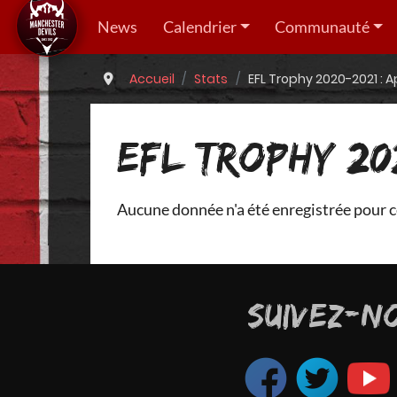
News
Calendrier
Communauté
Accueil
Stats
EFL Trophy 2020-2021 : A
EFL TROPHY 20
Aucune donnée n'a été enregistrée pour c
SUIVEZ-N