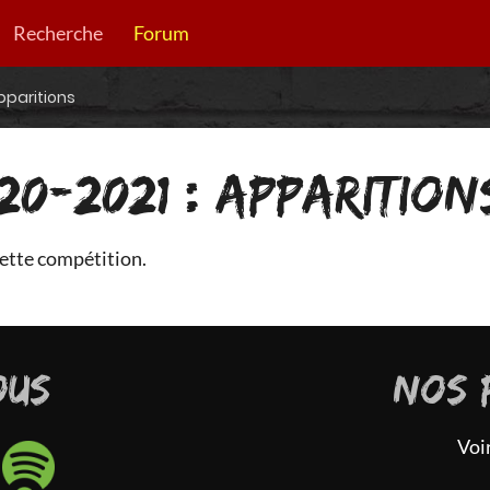
Recherche
Forum
pparitions
20-2021 : APPARITION
ette compétition.
OUS
NOS 
Voi