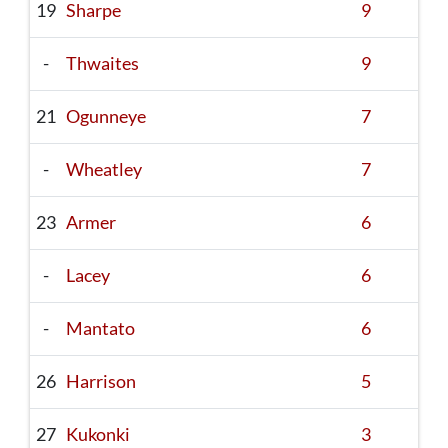
19
Sharpe
9
-
Thwaites
9
21
Ogunneye
7
-
Wheatley
7
23
Armer
6
-
Lacey
6
-
Mantato
6
26
Harrison
5
27
Kukonki
3