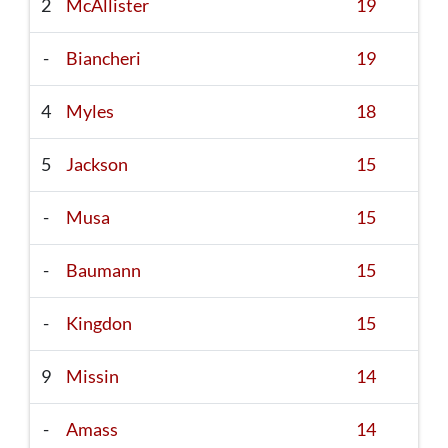
2
McAllister
19
-
Biancheri
19
4
Myles
18
5
Jackson
15
-
Musa
15
-
Baumann
15
-
Kingdon
15
9
Missin
14
-
Amass
14