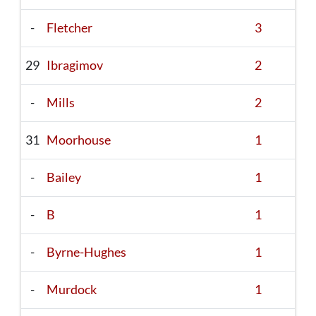
-
Fletcher
3
29
Ibragimov
2
-
Mills
2
31
Moorhouse
1
-
Bailey
1
-
B
1
-
Byrne-Hughes
1
-
Murdock
1