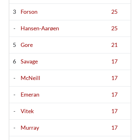
3
Forson
25
-
Hansen-Aarøen
25
5
Gore
21
6
Savage
17
-
McNeill
17
-
Emeran
17
-
Vitek
17
-
Murray
17