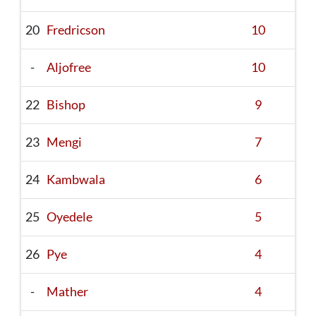
20
Fredricson
10
-
Aljofree
10
22
Bishop
9
23
Mengi
7
24
Kambwala
6
25
Oyedele
5
26
Pye
4
-
Mather
4