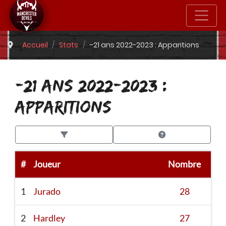
Accueil
Stats
-21 ans 2022-2023 : Apparitions
-21 ANS 2022-2023 :
APPARITIONS
#
Joueur
Nombre
1
Jurado
28
2
Hardley
27