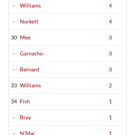
-
Williams
4
-
Norkett
4
30
Mee
3
-
Garnacho
3
-
Bernard
3
33
Williams
2
34
Fish
1
-
Bray
1
-
N’Mai
1