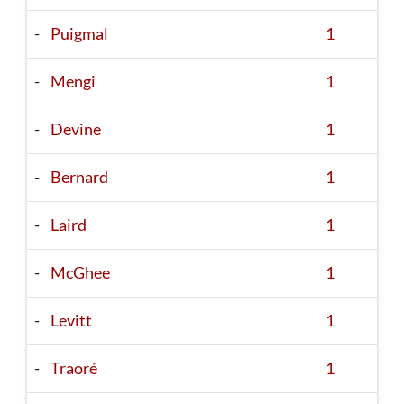
-
Puigmal
1
-
Mengi
1
-
Devine
1
-
Bernard
1
-
Laird
1
-
McGhee
1
-
Levitt
1
-
Traoré
1