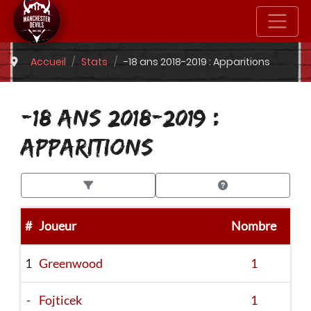
Accueil
Stats
-18 ans 2018-2019 : Apparitions
-18 ANS 2018-2019 :
APPARITIONS
#
Joueur
Nombre
1
Greenwood
1
-
Fojticek
1