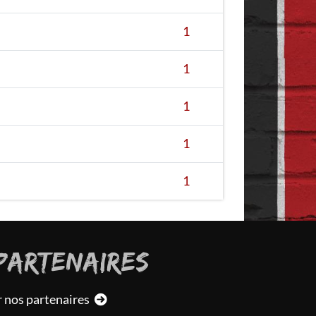
1
1
1
1
1
PARTENAIRES
r nos partenaires