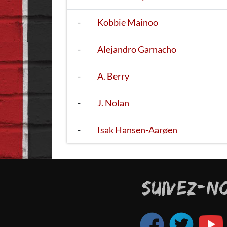
-
Kobbie Mainoo
-
Alejandro Garnacho
-
A. Berry
-
J. Nolan
-
Isak Hansen-Aarøen
SUIVEZ-N