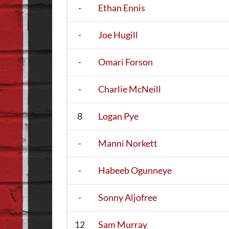
-
Ethan Ennis
-
Joe Hugill
-
Omari Forson
-
Charlie McNeill
8
Logan Pye
-
Manni Norkett
-
Habeeb Ogunneye
-
Sonny Aljofree
12
Sam Murray