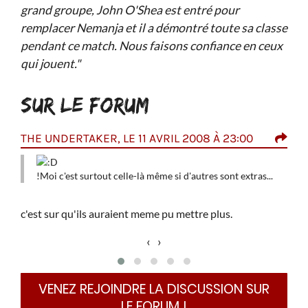
grand groupe, John O'Shea est entré pour
remplacer Nemanja et il a démontré toute sa classe
pendant ce match. Nous faisons confiance en ceux
qui jouent."
SUR LE FORUM
THE UNDERTAKER, LE 11 AVRIL 2008 À 23:00
LAD
t à
M
!Moi c'est surtout celle-là même si d'autres sont extras...
U
!
de sa
c'est sur qu'ils auraient meme pu mettre plus.
‹
›
s, il
!Moi
VENEZ REJOINDRE LA DISCUSSION SUR
flute
LE FORUM !