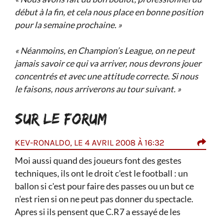
début à la fin, et cela nous place en bonne position
pour la semaine prochaine. »
« Néanmoins, en Champion’s League, on ne peut
jamais savoir ce qui va arriver, nous devrons jouer
concentrés et avec une attitude correcte. Si nous
le faisons, nous arriverons au tour suivant. »
SUR LE FORUM
KEV-RONALDO, LE 4 AVRIL 2008 À 16:32
ILI
Moi aussi quand des joueurs font des gestes
Ce q
C.Ro
techniques, ils ont le droit c'est le football : un
goss
ballon si c'est pour faire des passes ou un but ce
Moi 
n'est rien si on ne peut pas donner du spectacle.
faite
avec
Apres si ils pensent que C.R7 a essayé de les
cteur
pas 