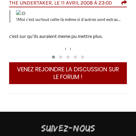
THE UNDERTAKER, LE 11 AVRIL 2008 À 23:00
LAD
t à
M
!Moi c'est surtout celle-là même si d'autres sont extras...
U
!
de sa
c'est sur qu'ils auraient meme pu mettre plus.
‹
›
s, il
!Moi
VENEZ REJOINDRE LA DISCUSSION SUR
flute
LE FORUM !
e sur
mier,
. Old
SUIVEZ-NOUS
et le
 bim,